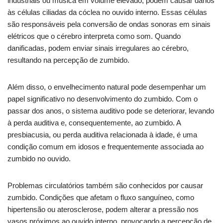
industriais ou música em volume elevado, podem causar danos
às células ciliadas da cóclea no ouvido interno. Essas células
são responsáveis pela conversão de ondas sonoras em sinais
elétricos que o cérebro interpreta como som. Quando
danificadas, podem enviar sinais irregulares ao cérebro,
resultando na percepção de zumbido.
Além disso, o envelhecimento natural pode desempenhar um
papel significativo no desenvolvimento do zumbido. Com o
passar dos anos, o sistema auditivo pode se deteriorar, levando
à perda auditiva e, consequentemente, ao zumbido. A
presbiacusia, ou perda auditiva relacionada à idade, é uma
condição comum em idosos e frequentemente associada ao
zumbido no ouvido.
Problemas circulatórios também são conhecidos por causar
zumbido. Condições que afetam o fluxo sanguíneo, como
hipertensão ou aterosclerose, podem alterar a pressão nos
vasos próximos ao ouvido interno, provocando a percepção de